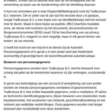
te trekken, zonder dat dit afbreuk doet aan de rechtmatigheid van de
verwerking op basis van de toestemming vóór de intrekking daarvan.
U kunt uw verzoeken per e-mail (
moc.draugreliaM@troppuS
) bij
indienen. Om er zeker van te zijn dat het verzoek door u is gedaan,
vraagt
u een kopie van uw identiteitsbewijs met het verzoek
mee te sturen. Maak in deze kopie uw pasfoto, MRZ (machine readable
zone, de strook met nummers op het document), documentnummer en
Burgerservicenummer (BSN) zwart. Dit ter bescherming van uw privacy.
reageert zo snel mogelijk, maar in elk geval binnen vier
weken, op uw verzoek.
U heeft het recht om een klacht in te dienen bij de Autoriteit
Persoonsgegevens of in geval u in een ander land dan Nederland
woonachtig of gevestigd bent, de toezichthoudende autoriteit aldaar.
Bewaren van persoonsgegevens
Persoonsgegevens worden door
slechts bewaard voor
zolang dat gelet op de doeleinden waarvoor zij zijn verkregen, noodzakelijk
is.
In geval van beëindiging van een account of verwijdering van een profiel
worden de meeste persoonsgegevens verwijderd of geanonimiseerd.
kan echter bepaalde gegevens, zoals e-mailadres, IP-adres
en technische identificatiegegevens, blijven bewaren voor doeleinden zoals
fraudepreventie, het voorkomen van misbruik, geschillenafhandeling en het
voldoen aan wettelijke verplichtingen. Deze gegevens worden niet langer
bewaard dan noodzakelijk voor deze doeleinden.