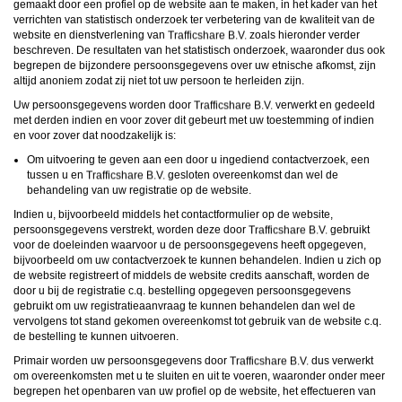
gemaakt door een profiel op de website aan te maken, in het kader van het
verrichten van statistisch onderzoek ter verbetering van de kwaliteit van de
website en dienstverlening van
zoals hieronder verder
beschreven. De resultaten van het statistisch onderzoek, waaronder dus ook
begrepen de bijzondere persoonsgegevens over uw etnische afkomst, zijn
altijd anoniem zodat zij niet tot uw persoon te herleiden zijn.
Uw persoonsgegevens worden door
verwerkt en gedeeld
met derden indien en voor zover dit gebeurt met uw toestemming of indien
en voor zover dat noodzakelijk is:
Om uitvoering te geven aan een door u ingediend contactverzoek, een
tussen u en
gesloten overeenkomst dan wel de
behandeling van uw registratie op de website.
Indien u, bijvoorbeeld middels het contactformulier op de website,
persoonsgegevens verstrekt, worden deze door
gebruikt
voor de doeleinden waarvoor u de persoonsgegevens heeft opgegeven,
bijvoorbeeld om uw contactverzoek te kunnen behandelen. Indien u zich op
de website registreert of middels de website credits aanschaft, worden de
door u bij de registratie c.q. bestelling opgegeven persoonsgegevens
gebruikt om uw registratieaanvraag te kunnen behandelen dan wel de
vervolgens tot stand gekomen overeenkomst tot gebruik van de website c.q.
de bestelling te kunnen uitvoeren.
Primair worden uw persoonsgegevens door
dus verwerkt
om overeenkomsten met u te sluiten en uit te voeren, waaronder onder meer
begrepen het openbaren van uw profiel op de website, het effectueren van