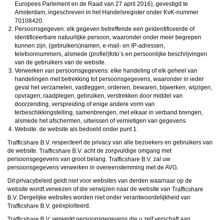
ongeschikte online content in aanraking komen. Daarvoor enkele tips:
Europees Parlement en de Raad van 27 april 2016), gevestigd te
Installeer programma’s voor ouderlijk toezicht op jouw apparaat
. Voorbeelden van
Amsterdam, ingeschreven in het Handelsregister onder KvK-nummer
programma’s voor ouderlijk toezicht zijn
Netnanny
,
Connectsafely
,
Kaspersky
en
.
Norton
. Deze programma’s werken zodanig dat toegang tot specifieke websites en
Persoonsgegeven: elk gegeven betreffende een geïdentificeerde of
online inhoud worden geblokkeerd. Vaak blokkeren deze programma’s standaard al
identificeerbare natuurlijke persoon, waaronder onder meer begrepen
een groot aantal websites waarvan algemeen verondersteld wordt dat deze
ongeschikt zijn voor minderjarigen. Door middel van updates kunnen daar steeds
kunnen zijn, (gebruikers)namen, e-mail- en IP-adressen,
nieuwe websites aan worden toegevoegd.
telefoonnummers, alsmede (profiel)foto’s en persoonlijke beschrijvingen
Neem contact op met jouw internetprovider
. Er zijn internetproviders die het mogelijk
van de gebruikers van de website.
maken dat bepaalde informatie van internet wordt gefilterd. Je kunt jouw
Verwerken van persoonsgegevens: elke handeling of elk geheel van
internetprovider raadplegen om na te vragen of deze service ook voor jou mogelijk
is.
handelingen met betrekking tot persoonsgegevens, waaronder in ieder
Controleer jouw webbrowser
. Informeer je over de werking van jouw webbrowser
geval het verzamelen, vastleggen, ordenen, bewaren, bijwerken, wijzigen,
zodat je kunt zien welke websites door jouw minderjarige kinderen zijn bezocht.
opvragen, raadplegen, gebruiken, verstrekken door middel van
Door in geval van ongewenste sitebezoeken jouw minderjarige kinderen daarop
doorzending, verspreiding of enige andere vorm van
aan te spreken, kun je jouw kinderen leren dat de websites niet voor hun geschikt
terbeschikkingstelling, samenbrengen, met elkaar in verband brengen,
zijn. Bovendien kun je naar aanleiding daarvan beoordelen in hoeverre jouw kind
geïnteresseerd is in bepaalde websites, zodat je bovenstaande tips kunt hanteren.
alsmede het afschermen, uitwissen of vernietigen van gegevens.
Praat met jouw kinderen
. Leer jouw minderjarige kinderen dat ze nooit
Website: de website als bedoeld onder punt 1.
persoonsgegevens of persoonlijke informatie via internet moeten verstrekken aan
vreemden, bijvoorbeeld via een chatwebsite. Leer ze ook dat niet iedereen op
respecteert de privacy van alle bezoekers en gebruikers van
internet hoeft te zijn wie ze zeggen te zijn en dat men wel eens verkeerde
de website.
acht de zorgvuldige omgang met
bedoelingen kan hebben als iemand via het internet contact opneemt met jouw
persoonsgegevens van groot belang.
zal uw
kind. Vertel jouw kinderen bovendien dat ze niet met vreemde andere minderjarigen
persoonsgegevens verwerken in overeenstemming met de AVG.
die zij online hebben ontmoet, moeten afspreken zonder daarover eerst met jou te
overleggen. Ook is het raadzaam jouw kind te vertellen dat hij jou meteen moet
Dit privacybeleid geldt niet voor websites van derden waarnaar op de
laten weten wanneer iemand op internet contact met hem opneemt of wanneer
jouw kind seksueel getinte content of andere content waarvan hij schrikt, op
website wordt verwezen of die verwijzen naar de website van
internet tegenkomt.
Dergelijke websites worden niet onder verantwoordelijkheid van
Via deze website verleent
, de exploitant van deze website,
geëxploiteerd.
chatdiensten voor entertainmentdoeleinden. Om van deze diensten gebruik te kunnen
maken, heb je credits nodig. Je ontvangt er bij jouw aanmelding een paar gratis, maar
verwerkt persoonsgegevens die u zelf verschaft aan