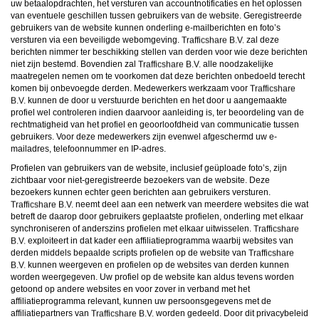
uw betaalopdrachten, het versturen van accountnotificaties en het oplossen
van eventuele geschillen tussen gebruikers van de website. Geregistreerde
gebruikers van de website kunnen onderling e-mailberichten en foto’s
versturen via een beveiligde webomgeving.
zal deze
berichten nimmer ter beschikking stellen van derden voor wie deze berichten
niet zijn bestemd. Bovendien zal
alle noodzakelijke
maatregelen nemen om te voorkomen dat deze berichten onbedoeld terecht
komen bij onbevoegde derden. Medewerkers werkzaam voor
kunnen de door u verstuurde berichten en het door u aangemaakte
profiel wel controleren indien daarvoor aanleiding is, ter beoordeling van de
rechtmatigheid van het profiel en geoorloofdheid van communicatie tussen
gebruikers. Voor deze medewerkers zijn evenwel afgeschermd uw e-
mailadres, telefoonnummer en IP-adres.
Profielen van gebruikers van de website, inclusief geüploade foto’s, zijn
zichtbaar voor niet-geregistreerde bezoekers van de website. Deze
bezoekers kunnen echter geen berichten aan gebruikers versturen.
neemt deel aan een netwerk van meerdere websites die wat
betreft de daarop door gebruikers geplaatste profielen, onderling met elkaar
synchroniseren of anderszins profielen met elkaar uitwisselen.
exploiteert in dat kader een affiliatieprogramma waarbij websites van
derden middels bepaalde scripts profielen op de website van
kunnen weergeven en profielen op de websites van derden kunnen
worden weergegeven. Uw profiel op de website kan aldus tevens worden
getoond op andere websites en voor zover in verband met het
affiliatieprogramma relevant, kunnen uw persoonsgegevens met de
affiliatiepartners van
worden gedeeld. Door dit privacybeleid