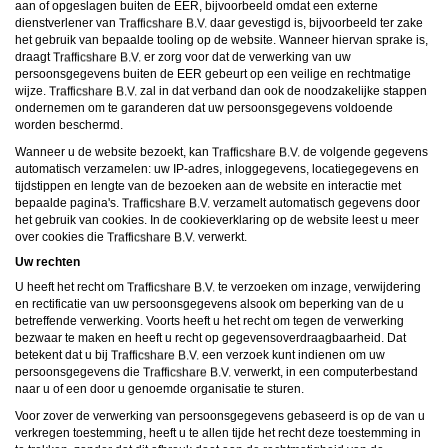
aan of opgeslagen buiten de EER, bijvoorbeeld omdat een externe
dienstverlener van
daar gevestigd is, bijvoorbeeld ter zake
het gebruik van bepaalde tooling op de website. Wanneer hiervan sprake is,
draagt
er zorg voor dat de verwerking van uw
persoonsgegevens buiten de EER gebeurt op een veilige en rechtmatige
wijze.
zal in dat verband dan ook de noodzakelijke stappen
ondernemen om te garanderen dat uw persoonsgegevens voldoende
worden beschermd.
Wanneer u de website bezoekt, kan
de volgende gegevens
automatisch verzamelen: uw IP-adres, inloggegevens, locatiegegevens en
tijdstippen en lengte van de bezoeken aan de website en interactie met
bepaalde pagina's.
verzamelt automatisch gegevens door
het gebruik van cookies. In de cookieverklaring op de website leest u meer
over cookies die
verwerkt.
Uw rechten
U heeft het recht om
te verzoeken om inzage, verwijdering
en rectificatie van uw persoonsgegevens alsook om beperking van de u
betreffende verwerking. Voorts heeft u het recht om tegen de verwerking
bezwaar te maken en heeft u recht op gegevensoverdraagbaarheid. Dat
betekent dat u bij
een verzoek kunt indienen om uw
persoonsgegevens die
verwerkt, in een computerbestand
naar u of een door u genoemde organisatie te sturen.
Voor zover de verwerking van persoonsgegevens gebaseerd is op de van u
verkregen toestemming, heeft u te allen tijde het recht deze toestemming in