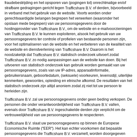
fraudebestrijding en het opsporen van (pogingen tot) onrechtmatige en/of
strafbare gedragingen gericht tegen
of derden, bijvoorbeeld
in verband met het gebruik van de website. Voorts worden onder
gerechtvaardigde belangen begrepen het verwerken (waaronder het
opslaan mede begrepen) van uw persoonsgegevens door de
hostingprovider van
, om de website en e-mailvoorzieningen
van
te kunnen exploiteren, alsook het gebruik van uw
persoonsgegevens ter controle of profielen van bestaande personen zijn,
voor het optimaliseren van de website en het verbeteren van de kwaliteit van
de website en dienstverlening van
Daarom is het
noodzakelijk dat
statistisch onderzoek uitvoert zodat
zo nodig aanpassingen aan de website kan doen. Bij het
uitvoeren van statistisch onderzoek kan gebruik worden gemaakt van uw
persoonsgegevens, zoals van uw IP-adres, apparaatinformatie,
gebruikersnaam, geboortedatum, (seksuele) voorkeuren, levensstijl, uiterlijke
kenmerken, gewoontes, opleiding en etnische afkomst. De resultaten van het
statistisch onderzoek zijn altijd anoniem zodat zij niet tot uw persoon te
herleiden zijn.
zal uw persoonsgegevens onder geen beding verkopen. De
personen die onder verantwoordelijkheid van
vallen,
evenals door
ingeschakelde derden zijn verplicht om de
vertrouwelijkheid van uw persoonsgegevens te respecteren.
slaat uw persoonsgegevens op binnen de Europese
Economische Ruimte ("EER"). Het kan echter voorkomen dat bepaalde
persoonsgegevens die
verzamelt, worden doorgegeven