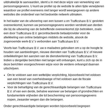
uitdrukkelijk te aanvaarden, stemt u in met deze wijze van verwerking van
persoonsgegevens. U kunt uw profiel op de website te allen tijde verwijderen
waardoor uw profiel eveneens niet langer wordt weergegeven op andere
websites die onderdeel van het bedoelde netwerk uitmaken.
In het kader van de uitvoering van een tussen u en
gesloten
overeenkomst, kunnen uw persoonsgegevens worden verstrekt aan derden
die bij de uitvoering van de betreffende overeenkomst zijn betrokken, zoals
een door
gecontracteerde betaalprovider voor de
afwikkeling van online betalingen middels de website, alsook de
zogenoemde werk-
’s verbonden aan
Voorts kan
uw e-mailadres gebruiken om u op de hoogte te
houden van aanbiedingen, nieuwe diensten van
of nieuwe
ontwikkelingen ten aanzien van de dienstverlening van
Indien u dergelijke berichten niet langer wilt ontvangen, kunt u zich op de in
deze berichten voorgeschreven wijze voor de verdere ontvangst daarvan
uitschrijven.
Om te voldoen aan een wettelijke verplichting, bijvoorbeeld het voldoen
aan een bevel van overheidswege of het voldoen aan de fiscale
verplichtingen van
Voor de behartiging van de gerechtvaardigde belangen van
of van een derde, behalve wanneer uw belangen of grondrechten en
fundamentele vrijheden die tot bescherming van persoonsgegevens
nopen, zwaarder wegen dan die belangen.
Onder gerechtvaardigde belangen worden bijvoorbeeld begrepen