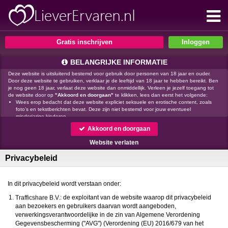
Gratis inschrijven
BELANGRIJKE INFORMATIE
Deze website is uitsluitend bestemd voor gebruik door personen van 18 jaar en ouder.
Door deze website te gebruiken, verklaar je de leeftijd van 18 jaar te hebben bereikt. Ben
je nog geen 18 jaar, verlaat deze website dan onmiddellijk. Verleen je jezelf toegang tot
de website door op
"Akkoord en doorgaan"
te klikken, lees dan eerst het volgende:
Wees erop bedacht dat deze website expliciet seksuele en erotische content, zoals
foto’s en tekstberichten bevat. Deze zijn niet bestemd voor jouw eventueel
minderjarige kinderen.
gebruikt functionele, analytische cookies, social media cookies en
Akkoord en doorgaan
vergelijkbare technieken, zoals Google Webmaster Tools, Google Analytics, Alexa
Certify, Yandex, Hotjar, Histats en Statcounter die automatisch gegevens kunnen
Website verlaten
verzamelen wanneer je de website bezoekt. De gegevens verkregen uit de cookies,
worden gedeeld met derden die de programmatuur daarvoor beschikbaar stellen
Privacybeleid
teneinde het voor
mogelijk te maken.
Wees voorzichtig bij het praten met vreemden via deze website. Je weet immers nooit
of ze goede of verkeerde bedoelingen hebben. Gebruik dan ook nooit jouw
achternaam, e-mailadres, huis- of werkadres, telefoonnummer of andere naar jou
In dit privacybeleid wordt verstaan onder:
herleidbare gegevens op deze website.
Zet iemand jou onder druk op deze website, bijvoorbeeld om persoonlijke of financiële
: de exploitant van de website waarop dit privacybeleid
gegevens te verstrekken? Stop dan meteen met het communiceren met deze persoon.
aan bezoekers en gebruikers daarvan wordt aangeboden,
Let er ook op dat mensen in staat zijn op een listige manier dergelijke gegevens van je
verwerkingsverantwoordelijke in de zin van Algemene Verordening
te verkrijgen. Communiceer daarom altijd oplettend en voorzichtig via deze website.
Gegevensbescherming ("AVG") (Verordening (EU) 2016/679 van het
Voorkom dat jouw minderjarige kinderen met erotische of anderszins voor minderjarigen