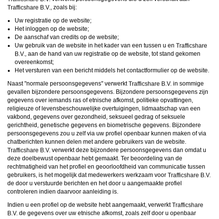
daarna dien je voor credits te betalen. De kosten daarvoor tref je aan bij jouw
, zoals bij:
bestelling van credits en op de pagina
Kosten
.
behoudt zich het recht voor om zelf profielen op deze website aan te
Uw registratie op de website;
maken en namens deze profielen berichten aan jou als gebruiker te verzenden. Door
Het inloggen op de website;
gebruik van deze website begrijp en accepteer je dat de profielen op deze website
De aanschaf van credits op de website;
gefingeerd zijn. Deze gefingeerde profielen zijn alleen aangemaakt om berichten en
flirts mee uit te wisselen; fysieke afspraken met de persoon achter een gefingeerd
Uw gebruik van de website in het kader van een tussen u en
profiel zijn dan ook niet mogelijk.
, aan de hand van uw registratie op de website, tot stand gekomen
Deze site wordt beschermd door reCAPTCHA, het
Privacybeleid
en de
Algemene
overeenkomst;
Voorwaarden
van Google zijn van toepassing.
Het versturen van een bericht middels het contactformulier op de website.
hanteert een beschermplan met als doel het herkennen en in
bescherming nemen van consumenten die de aard van de diensten op deze website
Naast "normale persoonsgegevens" verwerkt
in sommige
mogelijk niet begrijpen. Het beschermplan houdt onder meer in dat jijzelf, maar ook
gevallen bijzondere persoonsgegevens. Bijzondere persoonsgegevens zijn
derden een toegangsverbod voor jou kunnen aanvragen. Meer informatie hierover tref
je aan op de pagina
Toegangsverbod
.
gegevens over iemands ras of etnische afkomst, politieke opvattingen,
Op het gebruik van deze website zijn de
algemene voorwaarden
,
cookieverklaring
religieuze of levensbeschouwelijke overtuigingen, lidmaatschap van een
en
privacybeleid
van
van toepassing. Door op
"Akkoord en
vakbond, gegevens over gezondheid, seksueel gedrag of seksuele
doorgaan"
te klikken ga je met de
cookieverklaring
en
privacybeleid
akkoord.
gerichtheid, genetische gegevens en biometrische gegevens. Bijzondere
Indien je je op de website registreert, ga je tevens akkoord met de
algemene
voorwaarden
.
persoonsgegevens zou u zelf via uw profiel openbaar kunnen maken of via
chatberichten kunnen delen met andere gebruikers van de website.
verwerkt deze bijzondere persoonsgegevens dan omdat u
deze doelbewust openbaar hebt gemaakt. Ter beoordeling van de
rechtmatigheid van het profiel en geoorloofdheid van communicatie tussen
gebruikers, is het mogelijk dat medewerkers werkzaam voor
de door u verstuurde berichten en het door u aangemaakte profiel
controleren indien daarvoor aanleiding is.
Indien u een profiel op de website hebt aangemaakt, verwerkt
de gegevens over uw etnische afkomst, zoals zelf door u openbaar